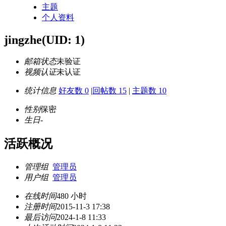
主题
个人资料
jingzhe
(UID: 1)
邮箱状态
未验证
视频认证
未认证
统计信息
好友数 0
|
回帖数 15
|
主题数 10
性别
保密
生日
-
活跃概况
管理组
管理员
用户组
管理员
在线时间
480 小时
注册时间
2015-11-3 17:38
最后访问
2024-1-8 11:33