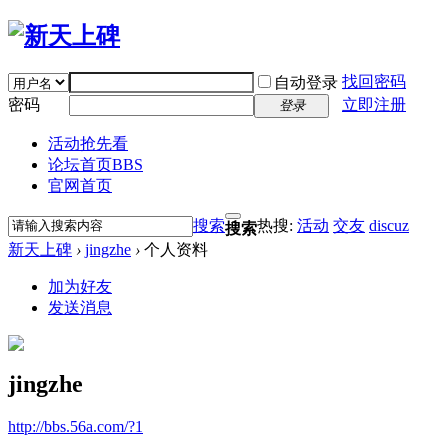
找回密码
自动登录
密码
立即注册
登录
活动抢先看
论坛首页
BBS
官网首页
搜索
热搜:
活动
交友
discuz
搜索
新天上碑
›
jingzhe
›
个人资料
加为好友
发送消息
jingzhe
http://bbs.56a.com/?1