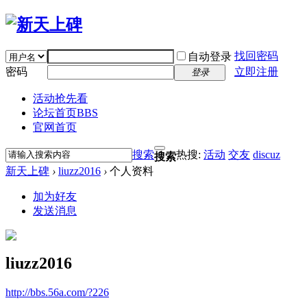
找回密码
自动登录
密码
立即注册
登录
活动抢先看
论坛首页
BBS
官网首页
搜索
热搜:
活动
交友
discuz
搜索
新天上碑
›
liuzz2016
›
个人资料
加为好友
发送消息
liuzz2016
http://bbs.56a.com/?226