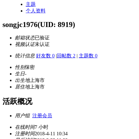
主题
个人资料
songjc1976
(UID: 8919)
邮箱状态
已验证
视频认证
未认证
统计信息
好友数 0
|
回帖数 2
|
主题数 0
性别
保密
生日
-
出生地
上海市
居住地
上海市
活跃概况
用户组
注册会员
在线时间
7 小时
注册时间
2018-4-11 10:34