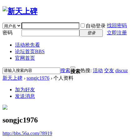
找回密码
自动登录
密码
立即注册
登录
活动抢先看
论坛首页
BBS
官网首页
搜索
热搜:
活动
交友
discuz
搜索
新天上碑
›
songjc1976
›
个人资料
加为好友
发送消息
songjc1976
http://bbs.56a.com/?8919